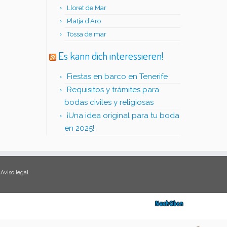
Lloret de Mar
Platja d’Aro
Tossa de mar
Es kann dich interessieren!
Fiestas en barco en Tenerife
Requisitos y trámites para
bodas civiles y religiosas
¡Una idea original para tu boda
en 2025!
Aviso legal
Nach Oben