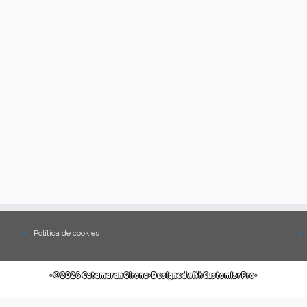
Política de cookies
·
© 2026
Catamaran Girona
·
Designed with
Customizr Pro
·