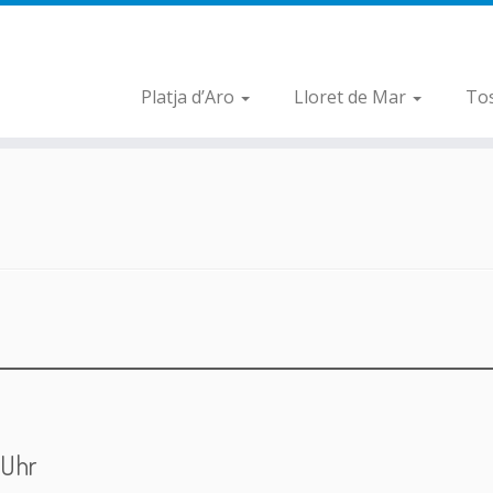
Platja d’Aro
Lloret de Mar
To
 Uhr